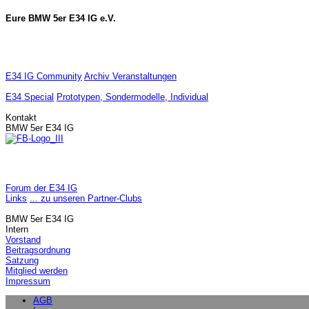
Eure BMW 5er E34 IG e.V.
E34 IG Community
Archiv Veranstaltungen
E34 Special
Prototypen, Sondermodelle, Individual
Kontakt
BMW 5er E34 IG
Forum der E34 IG
Links
... zu unseren Partner-Clubs
BMW 5er E34 IG
Intern
Vorstand
Beitragsordnung
Satzung
Mitglied werden
Impressum
AGB